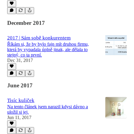
December 2017
2017 | Sám sobě konkurentem
Říkám si, že by bylo fajn mít druhou firmu,
která by vypadala úplně jinak, ale dělala to
stejný, co ta první.
Dec 31, 2017
June 2017
Tisíc kuliček
Na tento článek jsem narazil kdysi dávno a
uložil si jej.
Jun 11, 2017