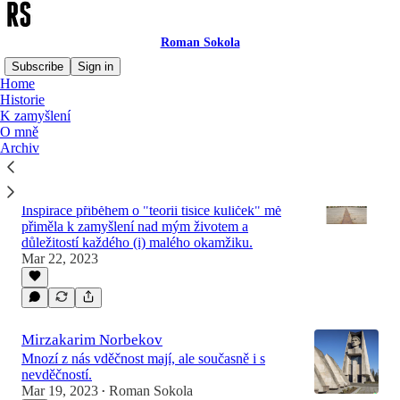
Roman Sokola
Subscribe
Sign in
Home
Historie
K zamyšlení
Latest
Top
Discussions
O mně
Archiv
Tisíc kuliček 2.0: Od kuliček k týdenním
deníkům
Inspirace příběhem o "teorii tisíce kuliček" mě
přiměla k zamyšlení nad mým životem a
důležitostí každého (i) malého okamžiku.
Mar 22, 2023
Mirzakarim Norbekov
Mnozí z nás vděčnost mají, ale současně i s
nevděčností.
Mar 19, 2023
Roman Sokola
•