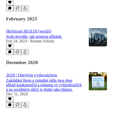
February 2023
Helstrom S01E10 (seriál)
Jestli dovolíte, tak pronesu přípitek.
Feb 24, 2023
Roman Sokola
•
December 2020
2020 | Omylem vydavatelem
Zakládání firem a virtuální sídla jsou obor
pěkně konkurenční a reklama ve vyhledávačích
a na sociálních sítích je drahá jako blázen.
Dec 31, 2020