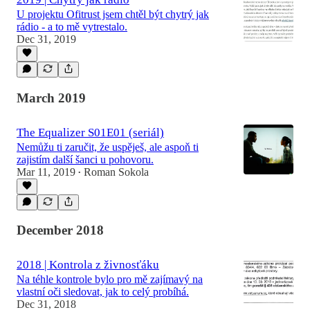
U projektu Ofitrust jsem chtěl být chytrý jak
rádio - a to mě vytrestalo.
Dec 31, 2019
March 2019
The Equalizer S01E01 (seriál)
Nemůžu ti zaručit, že uspěješ, ale aspoň ti
zajistím další šanci u pohovoru.
Mar 11, 2019
Roman Sokola
•
December 2018
2018 | Kontrola z živnosťáku
Na téhle kontrole bylo pro mě zajímavý na
vlastní oči sledovat, jak to celý probíhá.
Dec 31, 2018