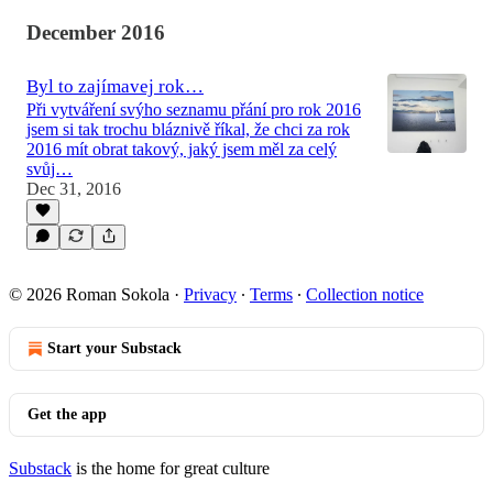
December 2016
Byl to zajímavej rok…
Při vytváření svýho seznamu přání pro rok 2016
jsem si tak trochu bláznivě říkal, že chci za rok
2016 mít obrat takový, jaký jsem měl za celý
svůj…
Dec 31, 2016
© 2026 Roman Sokola
·
Privacy
∙
Terms
∙
Collection notice
Start your Substack
Get the app
Substack
is the home for great culture