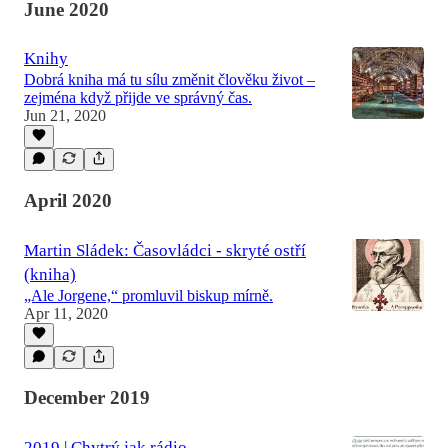
June 2020
Knihy
Dobrá kniha má tu sílu změnit člověku život –
zejména když přijde ve správný čas.
Jun 21, 2020
April 2020
Martin Sládek: Časovládci - skryté ostří
(kniha)
„Ale Jorgene,“ promluvil biskup mírně.
Apr 11, 2020
December 2019
2019 | Chytrý jak rádio